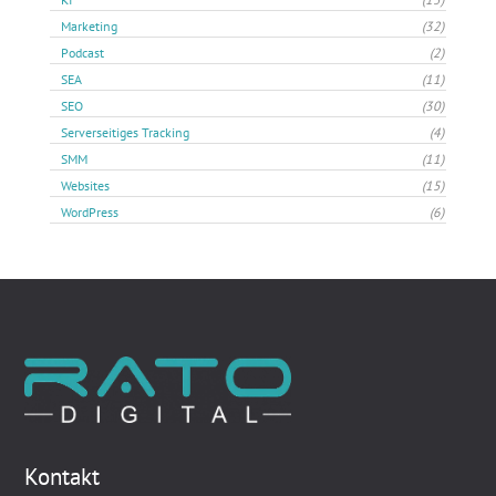
Marketing
(32)
Podcast
(2)
SEA
(11)
SEO
(30)
Serverseitiges Tracking
(4)
SMM
(11)
Websites
(15)
WordPress
(6)
Kontakt